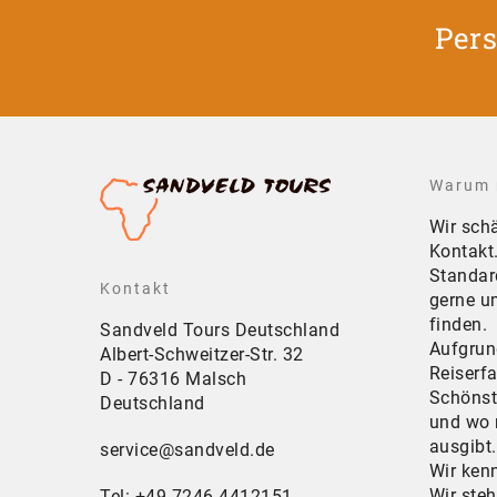
Pers
Warum 
Wir sch
Kontakt
Standar
Kontakt
gerne um
finden.
Sandveld Tours Deutschland
Aufgrund
Albert-Schweitzer-Str. 32
Reiserf
D - 76316 Malsch
Schönst
Deutschland
und wo 
ausgibt.
service@sandveld.de
Wir ken
Wir ste
Tel: +49 7246 4412151