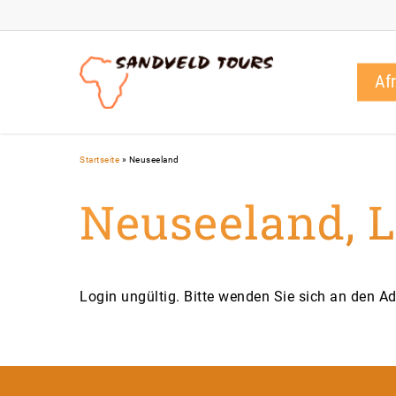
Skip
to
main
content
Af
Startseite
»
Neuseeland
Neuseeland, 
Login ungültig. Bitte wenden Sie sich an den Ad