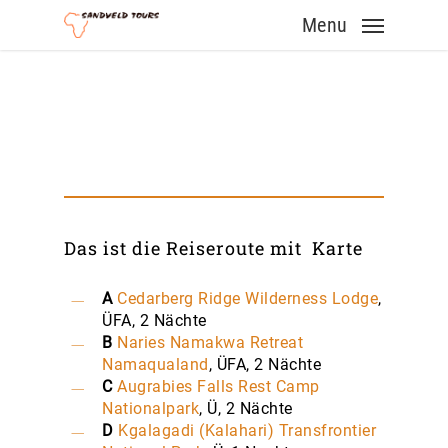
Skip
Menu
to
main
content
Das ist die Reiseroute mit Karte
A
Cedarberg Ridge Wilderness Lodge
,
ÜFA, 2 Nächte
B
Naries Namakwa Retreat
Namaqualand
, ÜFA, 2 Nächte
C
Augrabies Falls Rest Camp
Nationalpark
, Ü, 2 Nächte
D
Kgalagadi (Kalahari) Transfrontier