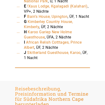
National Park
, Ü, 1 Nacht
E
!Xaus Lodge, Kgalagadi (Kalahari)
,
VP+, 2 Nächte
F
Bain’s House, Upington
, ÜF, 1 Nacht
G
Kimberley Country House,
Kimberly
, ÜF, 2 Nächte
H
Karoo Gariep New Holme
Guesthouse
, ÜFA, 2 Nächte
I
African Relish Cotttages, Prince
Albert
, ÜF, 2 Nächte
J
Skitterland Guesthouse, Karoo
, ÜF,
1 Nacht
Reisebeschreibung,
Preisinformation und Termine
für Südafrika Northern Cape
herunterladen