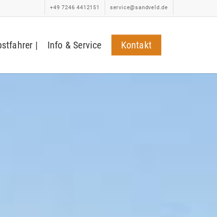
+49 7246 4412151
service@sandveld.de
bstfahrer |
Info & Service
Kontakt