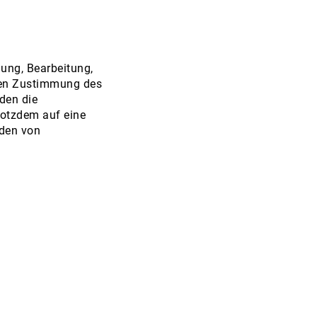
gung, Bearbeitung,
chen Zustimmung des
rden die
trotzdem auf eine
rden von