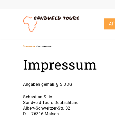
Skip
to
main
content
Af
Startseite
»
Impressum
Impressum
Angaben gemäß § 5 DDG
Sebastian Silio
Sandveld Tours Deutschland
Albert-Schweitzer-Str. 32
D – 76316 Malsch